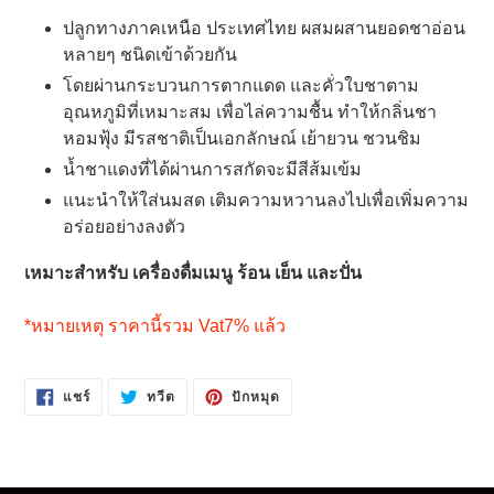
ไป
ปลูกทางภาคเหนือ ประเทศไทย ผสมผสานยอดชาอ่อน
ยัง
หลายๆ ชนิดเข้าด้วยกัน
ตะกร้า
โดยผ่านกระบวนการตากแดด และคั่วใบชาตาม
สินค้า
อุณหภูมิที่
เหมาะสม เพื่อไล่ความชื้น ทำให้กลิ่นชา
ของ
หอมฟุ้ง มีรสชาติเป็นเอกลักษณ์ เย้ายวน ชวนชิม
คุณ
น้ำชาแดงที่ได้ผ่านการสกัดจะมีสีส้มเข้ม
แนะนำให้ใส่นมสด เติมความหวานลงไปเพื่อเพิ่มความ
อร่อยอย่างลงตัว
เหมาะสำหรับ เครื่องดื่มเมนู ร้อน เย็น และปั่น
*หมายเหตุ ราคานี้รวม Vat7% แล้ว
แชร์
ทวี
ปัก
แชร์
ทวีต
ปักหมุด
บน
ตบน
หมุด
FACEBOOK
TWITTER
บน
PINTEREST