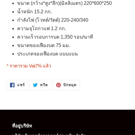
ขนาด (กว้าง*สูง*ลึก)(มิลลิเมตร) 220*600*250
น้ำหนัก 15.2 กก.
กำลังไฟ (โวทต์/วัตต์) 220-240/340
ความจุโถกาแฟ 1.2 กก.
ความเร็วรอบการบด 1,350 รอบ/นาที
ขนาดของเฟืองบด 75 มม.
ประเภทจองเฟืองบด แบบแบน
* ราคารวม Vat7% แล้ว
แชร์
ทวี
ปัก
แชร์
ทวีต
ปักหมุด
บน
ตบน
หมุด
FACEBOOK
TWITTER
บน
PINTEREST
ที่อยู่บริษัท