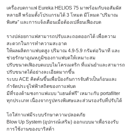
เพิ่มสิน
เครื่องบดกาแฟ Eureka HELIOS 75 มาพร้อมกับจอสัมผัส
ค้า
หลายสี พร้อมตั้งโปรแกรมได้ 3 โหมด มีโหมด “ปริมาณ
ไป
พิเศษ” และการแจ้งเตือนเมื่อต้องเปลี่ยนเฟืองบด
ยัง
ตะกร้า
รางปล่อยกาแฟสามารถปรับและถอดออกได้ เพื่อความ
สินค้า
สะดวกในการทำความสะอาด
ของ
คุณ
ให้ผลผลิตกาแฟบดสูง ปริมาณ 4.9-5.9 กรัมต่อวินาที และ
ช่วยรักษาอุณหภูมิของกาแฟบดให้เหมาะสม
ปรับขนาดเฟิองบดแบบไมโครเมตริก ที่แม่นยำและสามารถ
ปรับขนาดได้อย่างละเอียดมากขึ้น
ระบบ ACE คิดค้นขึ้นเพื่อป้องกันการจับตัวเป็นก้อนและ
กำจัดประจุไฟฟ้าสถิตของกาแฟบด
มีที่รองด้ามชงกาแฟแบบ “แฮนด์ฟรี” เหมาะกับ portafilter
ทุกประเภท เนื่องจากรูปทรงพิเศษและส่วนรองรับที่ปรับได้
โถใส่กาแฟมีระบบรักษาความปลอดภัย
Blow Up System (อุปกรณ์เสริม) ออกแบบมาเพื่อรองรับ
การใช้งานของบาริสต้า