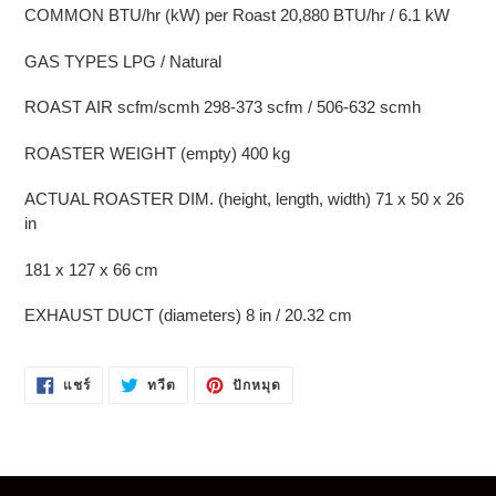
COMMON BTU/hr (kW) per Roast
20,880 BTU/hr / 6.1 kW
GAS TYPES
LPG / Natural
ROAST AIR scfm/scmh
298-373 scfm / 506-632 scmh
ROASTER WEIGHT (empty)
400 kg
ACTUAL ROASTER DIM. (height, length, width)
71 x 50 x 26
in
181 x 127 x 66 cm
EXHAUST DUCT (diameters)
8 in / 20.32 cm
แชร์
ทวี
ปัก
แชร์
ทวีต
ปักหมุด
บน
ตบน
หมุด
FACEBOOK
TWITTER
บน
PINTEREST