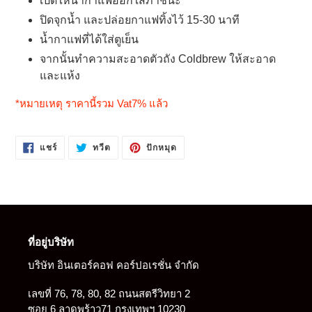
เปิดให้น้ำกาแฟออกใส่ภาชนะ
ปิดจุกน้ำ และปล่อยกาแฟทิ้งไว้ 15-30 นาที
น้ำกาแฟที่ได้ใส่ตูเย็น
จากนั้นทำความสะอาดตัวถัง Coldbrew ให้สะอาด
และแห้ง
*หมายเหตุ ราคานี้รวม Vat7% แล้ว
แชร์
ทวี
ปัก
แชร์
ทวีต
ปักหมุด
บน
ตบน
หมุด
FACEBOOK
TWITTER
บน
PINTEREST
ที่อยู่บริษัท
บริษัท อินเตอร์คอฟ คอร์ปอเรชั่น จำกัด
เลขที่ 76, 78, 80, 82 ถนนสตรีวิทยา 2
ซอย 6 ลาดพร้าว71 กรุงเทพฯ 10230