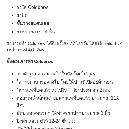
ไป
ถังใส่ Coldbrew
ยัง
ฝาปิด
ตะกร้า
ชั้นวางสแตนเลส
สินค้า
ของ
กระดาษกรอง 4 ชิ้น
คุณ
สามารถทำ Coldbrew ได้ถึงครั้งละ 2 กิโลกรัม โดยใช้ Ratio 1 : 4
ให้น้ำกาแฟถึง 8 ลิตร
ชั้นตอนการทำ Coldbrew
วางตัวฐานสแตนเลสไว้ในถัง โดยไม่อุดรู
ใส่กระดาษกรองลงไป โดยให้ปากที่เปิดอยู่ด้านบน
ใส่กาแฟที่บดแล้ว ลงไปใน Filter ประมาณ 2 กก.
ค่อยๆเทน้ำเย็นลงไปบนกาแฟที่บดแล้ว ประมาณ 11.8
ลิตร
มัดปากถุงหลวมๆ ให้ห่างจากปากประมาณ 3 นิ้ว
ปิดฝา และแช่ไว้ 12-24 ชั่วโมง