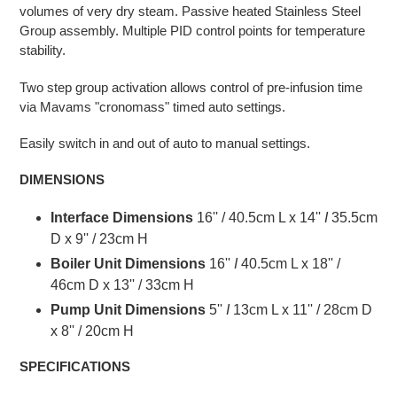
volumes of very dry steam. Passive heated Stainless Steel
Group assembly. Multiple PID control points for temperature
stability.
Two step group activation allows control of pre-infusion time
via Mavams "cronomass" timed auto settings.
Easily switch in and out of auto to manual settings.
DIMENSIONS
Interface Dimensions
16'' / 40.5cm L x 14''
I
35.5cm
D x 9'' / 23cm H
Boiler Unit Dimensions
16''
I
40.5cm L x 18'' /
46cm D x 13'' / 33cm H
Pump Unit Dimensions
5''
I
13cm L x 11'' / 28cm D
x 8'' / 20cm H
SPECIFICATIONS