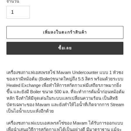
จำนวน
เพิ่มลงในตะกร้าสินค้า
ซื้อเลย
กำลัง
เพิ่มสิน
เครื่องชงกาแฟเอสเพรสโซ่ Mavam Undercounter แบบ 1 หัวชง
ค้า
ของเรามีหม้อต้ม (Boiler)ขนาดใหญ่ถึง 5.5 ลิตร พร้อมด้วยระบบ
ไป
Heated Exchange เพื่อทำให้การสกัดกาแฟมีเสถียรภาพมากยิ่ง
ยัง
ขึ้น และยังมี Boiler ขนาด 500 มล. ที่จะทำการต้มน้ำก่อนหม้อต้ม
ตะกร้า
หลัก จึงทำให้มีจุดเด่นในระบบแลกเปลี่ยนความร้อน เป็นสิทธิ
สินค้า
บัตรเฉพาะของ Mavam และยังทำให้ไอน้ำที่เกิดจากการ Stream
ของ
เป็นไอน้ำแบบแห้งอีกด้วย
คุณ
เครื่องชงกาแฟแบบเอสเพรสโซ่ของ Mavam ได้รับการออกแบบ
เพื่อนำเสนอวิธีการสกัดกาแฟได้เป็นอย่างดี มีมาตราฐาน แม้จะ